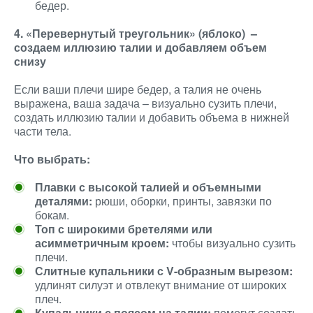
бедер.
4. «Перевернутый треугольник» (яблоко) –
создаем иллюзию талии и добавляем объем
снизу
Если ваши плечи шире бедер, а талия не очень
выражена, ваша задача – визуально сузить плечи,
создать иллюзию талии и добавить объема в нижней
части тела.
Что выбрать:
Плавки с высокой талией и объемными
деталями:
рюши, оборки, принты, завязки по
бокам.
Топ с широкими бретелями или
асимметричным кроем:
чтобы визуально сузить
плечи.
Слитные купальники с V-образным вырезом:
удлинят силуэт и отвлекут внимание от широких
плеч.
Купальники с поясом на талии:
помогут создать