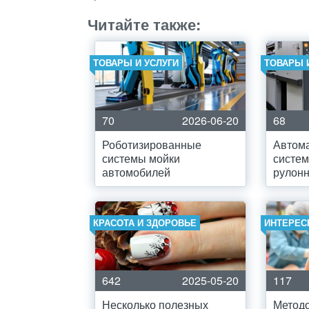
Читайте также:
ТОВАРЫ И УСЛУГИ
ТОВАРЫ 
70
2026-06-20
68
Роботизированные
Автом
системы мойки
систем
автомобилей
рулон
КРАСОТА И ЗДОРОВЬЕ
ИНТЕРЕС
642
2025-05-20
117
Несколько полезных
Метод