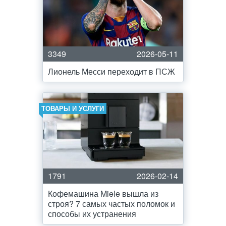
3349
2026-05-11
Лионель Месси переходит в ПСЖ
ТОВАРЫ И УСЛУГИ
1791
2026-02-14
Кофемашина Miele вышла из
строя? 7 самых частых поломок и
способы их устранения