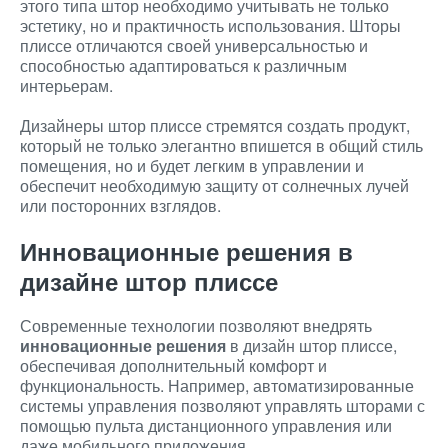
этого типа штор необходимо учитывать не только
эстетику, но и практичность использования. Шторы
плиссе отличаются своей универсальностью и
способностью адаптироваться к различным
интерьерам.
Дизайнеры штор плиссе стремятся создать продукт,
который не только элегантно впишется в общий стиль
помещения, но и будет легким в управлении и
обеспечит необходимую защиту от солнечных лучей
или посторонних взглядов.
Инновационные решения в
дизайне штор плиссе
Современные технологии позволяют внедрять
инновационные решения
в дизайн штор плиссе,
обеспечивая дополнительный комфорт и
функциональность. Например, автоматизированные
системы управления позволяют управлять шторами с
помощью пульта дистанционного управления или
даже мобильного приложения.