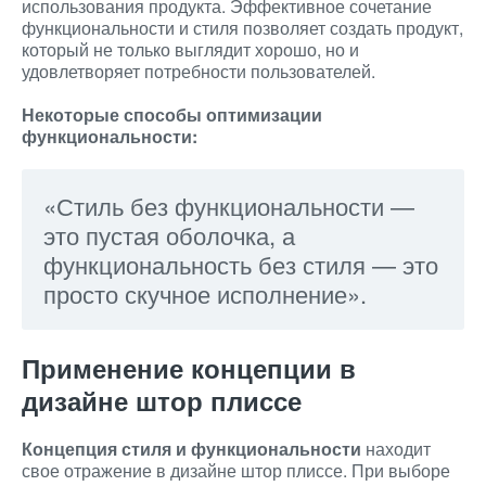
использования продукта. Эффективное сочетание
функциональности и стиля позволяет создать продукт,
который не только выглядит хорошо, но и
удовлетворяет потребности пользователей.
Некоторые способы оптимизации
функциональности:
«Стиль без функциональности —
это пустая оболочка, а
функциональность без стиля — это
просто скучное исполнение».
Применение концепции в
дизайне штор плиссе
Концепция стиля и функциональности
находит
свое отражение в дизайне штор плиссе. При выборе