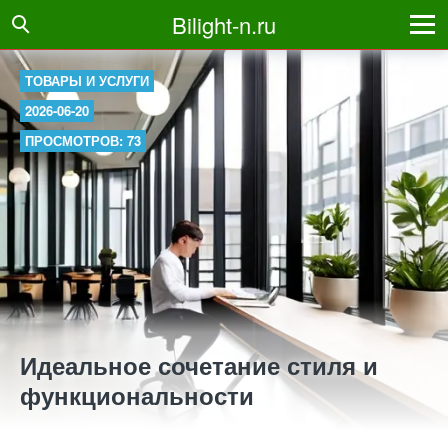
Bilight-n.ru
ТОВАРЫ И УСЛУГИ
2026-06-20
ПРОСМОТРОВ: 73
Идеальное сочетание стиля и
функциональности