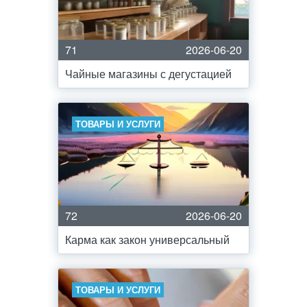
71
2026-06-20
Чайные магазины с дегустацией
ТОВАРЫ И УСЛУГИ
72
2026-06-20
Карма как закон универсальный
ТОВАРЫ И УСЛУГИ