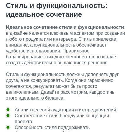
Стиль и функциональность:
идеальное сочетание
Идеальное сочетание стиля и функциональности
в дизайне является ключевым аспектом при создании
любого продукта или интерьера. Стиль привлекает
внимание, а функциональность обеспечивает
удобство использования. Правильное
балансирование этих двух компонентов позволяет
создать действительно выдающиеся решения.
Стиль и функциональность должны дополнять друг
друга, а не конкурировать. Когда они гармонично
сочетаются, результат может быть просто
великолепным. Давайте рассмотрим, как достичь
этого идеального баланса.
Анализ целевой аудитории и их предпочтений.
Соответствие стиля бренду или концепции
проекта.
Способность стиля поддерживать