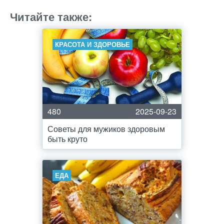
Читайте также:
КРАСОТА И ЗДОРОВЬЕ
480
2025-09-23
Советы для мужиков здоровым
быть круто
ЕДА