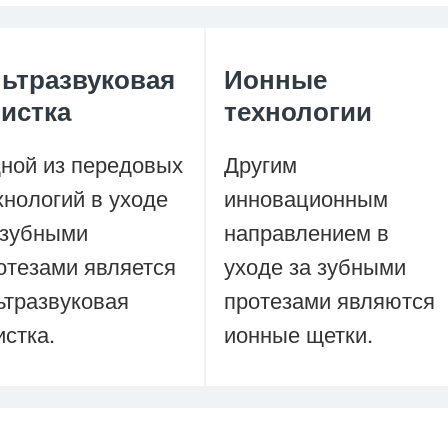
льтразвуковая
Ионные
истка
технологии
ной из передовых
Другим
хнологий в уходе
инновационным
 зубными
направлением в
отезами является
уходе за зубными
ьтразвуковая
протезами являются
истка.
ионные щетки.