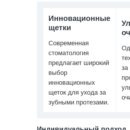
Инновационные
У
щетки
оч
Современная
Од
стоматология
те
предлагает широкий
за
выбор
пр
инновационных
ул
щеток для ухода за
оч
зубными протезами.
Индивидуальный подход