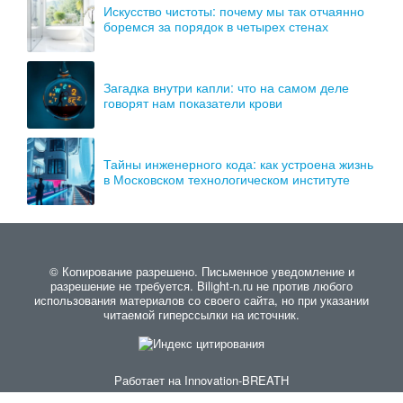
Искусство чистоты: почему мы так отчаянно
боремся за порядок в четырех стенах
Загадка внутри капли: что на самом деле
говорят нам показатели крови
Тайны инженерного кода: как устроена жизнь
в Московском технологическом институте
© Копирование разрешено. Письменное уведомление и
разрешение не требуется. Bilight-n.ru не против любого
использования материалов со своего сайта, но при указании
читаемой гиперссылки на источник.
Работает на
Innovation-BREATH