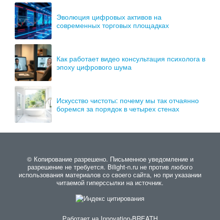
Эволюция цифровых активов на
современных торговых площадках
Как работает видео консультация психолога в
эпоху цифрового шума
Искусство чистоты: почему мы так отчаянно
боремся за порядок в четырех стенах
© Копирование разрешено. Письменное уведомление и
разрешение не требуется. Bilight-n.ru не против любого
использования материалов со своего сайта, но при указании
читаемой гиперссылки на источник.
Работает на
Innovation-BREATH