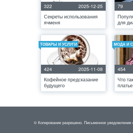
322
2025-12-25
79
Секреты использования
Попул
ячменя
для ди
ТОВАРЫ И УСЛУГИ
МОДА И 
424
2025-11-08
454
Кофейное предсказание
Что та
будущего
платье
© Копирование разрешено. Письменное уведомление и р