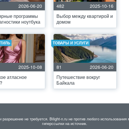
2026-06-20
482
2025-10-16
ярные программы
Выбор между квартирой и
агностики ноутбука
домом
СТИЛЬ
ТОВАРЫ И УСЛУГИ
2025-10-08
81
2026-06-20
кое атласное
Путешествие вокруг
?
Байкала
азрешение не требуется. Bilight-n.ru не против любого использования 
гиперссылки на источник.