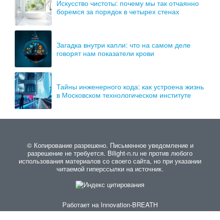
Искусство чистоты: почему мы так отчаянно
боремся за порядок в четырех стенах
Загадка внутри капли: что на самом деле
говорят нам показатели крови
Тайны инженерного кода: как устроена жизнь
в Московском технологическом институте
© Копирование разрешено. Письменное уведомление и
разрешение не требуется. Bilight-n.ru не против любого
использования материалов со своего сайта, но при указании
читаемой гиперссылки на источник.
Работает на
Innovation-BREATH