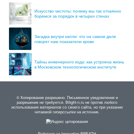
Искусство чистоты: почему мы так отчаянно
боремся за порядок в четырех стенах
Загадка внутри капли: что на самом деле
говорят нам показатели крови
Тайны инженерного кода: как устроена жизнь
в Московском технологическом институте
© Копирование разрешено. Письменное уведомление и
разрешение не требуется. Bilight-n.ru не против любого
использования материалов со своего сайта, но при указании
читаемой гиперссылки на источник.
Работает на
Innovation-BREATH