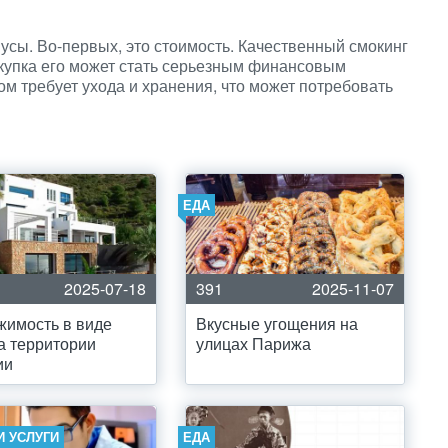
нусы. Во-первых, это стоимость. Качественный смокинг
окупка его может стать серьезным финансовым
м требует ухода и хранения, что может потребовать
ЕДА
2025-07-18
391
2025-11-07
имость в виде
Вкусные угощения на
а территории
улицах Парижа
ии
И УСЛУГИ
ЕДА