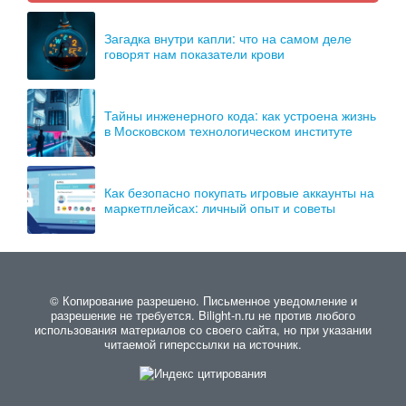
Загадка внутри капли: что на самом деле
говорят нам показатели крови
Тайны инженерного кода: как устроена жизнь
в Московском технологическом институте
Как безопасно покупать игровые аккаунты на
маркетплейсах: личный опыт и советы
© Копирование разрешено. Письменное уведомление и
разрешение не требуется. Bilight-n.ru не против любого
использования материалов со своего сайта, но при указании
читаемой гиперссылки на источник.