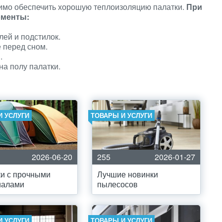
имо обеспечить хорошую теплоизоляцию палатки.
При
оменты:
ей и подстилок.
 перед сном.
.
на полу палатки.
И УСЛУГИ
ТОВАРЫ И УСЛУГИ
2026-06-20
255
2026-01-27
и с прочными
Лучшие новинки
иалами
пылесосов
И УСЛУГИ
ТОВАРЫ И УСЛУГИ