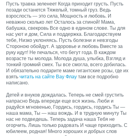
Пусть травка зеленеет Когда приходит грусть. Пусть
позади останется Тяжелый, томный груз. Ведь
взрослость ― это сила, Мощность и любовь. И
неважно сколько лет Осталось за спиной! Мама,
бабушка, свекровь Все одно в едином слове. Ты для
нас уют и дом, Сила и поддержка. Благодарствуем
тебе, Низко уклоняясь. Пусть болезни и невзгоды
Стороною обойдут. А здоровье и любовь Вместе за
руку идут! Не печалься, что бегут года. В каждом
возрасте ты молода. Молода душа, улыбка, Взгляд и
тонкий громкий смех. Ты все смогла, всего добилась.
И обязательно подарите маме гигантские розы, где их
взять
читать на сайте Вау Флау
там все подробно
написано.
Детей и внуков дождалась. Теперь не смей грустить
напрасно Ведь впереди еще вся жизнь. Люби и
радуйся мгновенью, Гордись, гордись, гордись Ты ―
наша мама, Ты ― наш вождь. И в трудную минуту Ты
нас не подведешь. Теперь задача наша Тебя не
огорчить. Лишь только радовать И чаще приходить. С
юбилеем, родная! Много хороших и добрых слов