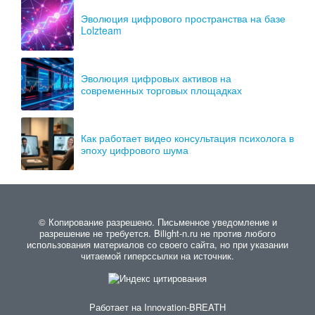
Эволюция цифрового пространства на базе
Lolzteam
Эволюция цифровых активов на
современных торговых площадках
Как работает видео консультация психолога в
эпоху цифрового шума
© Копирование разрешено. Письменное уведомление и
разрешение не требуется. Bilight-n.ru не против любого
использования материалов со своего сайта, но при указании
читаемой гиперссылки на источник.
Работает на
Innovation-BREATH