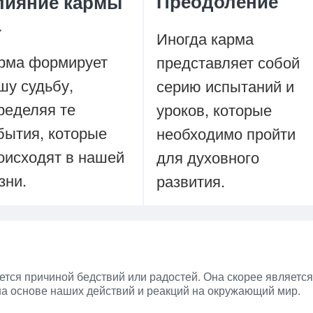
Преодоление
лияние кармы
а
Иногда карма
рма формирует
представляет собой
шу судьбу,
серию испытаний и
ределяя те
уроков, которые
бытия, которые
необходимо пройти
оисходят в нашей
для духовного
зни.
развития.
ется причиной бедствий или радостей. Она скорее является
на основе наших действий и реакций на окружающий мир.