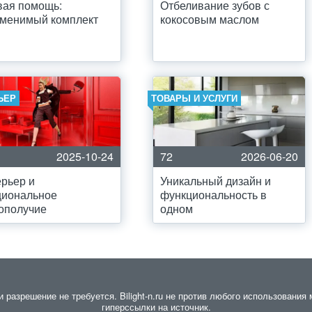
вая помощь:
Отбеливание зубов с
аменимый комплект
кокосовым маслом
ЬЕР
ТОВАРЫ И УСЛУГИ
2025-10-24
72
2026-06-20
рьер и
Уникальный дизайн и
циональное
функциональность в
ополучие
одном
азрешение не требуется. Bilight-n.ru не против любого использования 
гиперссылки на источник.