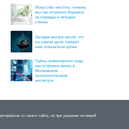
Искусство чистоты: почему
мы так отчаянно боремся
за порядок в четырех
стенах
Загадка внутри капли: что
на самом деле говорят
нам показатели крови
Тайны инженерного кода:
как устроена жизнь в
Московском
технологическом
институте
материалов со своего сайта, но при указании читаемой