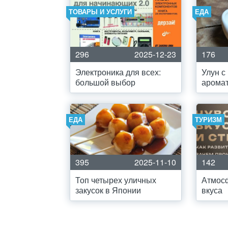
ТОВАРЫ И УСЛУГИ
ЕДА
296
2025-12-23
176
Электроника для всех:
Улун с
большой выбор
арома
ЕДА
ТУРИЗМ
395
2025-11-10
142
Топ четырех уличных
Атмосф
закусок в Японии
вкуса