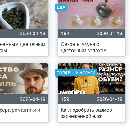
ЕДА
2026-04-19
154
2026-04-19
 нежным цветочным
Секреты улуна с
том
цветочным запахом
ТОВАРЫ И УСЛУГИ
2026-04-19
159
2026-04-19
ера романтики и
Как подобрать размер
заснеженной елки