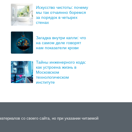
Искусство чистоты: почему
мы так отчаянно боремся
за порядок в четырех
стенах
Загадка внутри капли: что
на самом деле говорят
нам показатели крови
Тайны инженерного кода:
как устроена жизнь в
Московском
технологическом
институте
материалов со своего сайта, но при указании читаемой