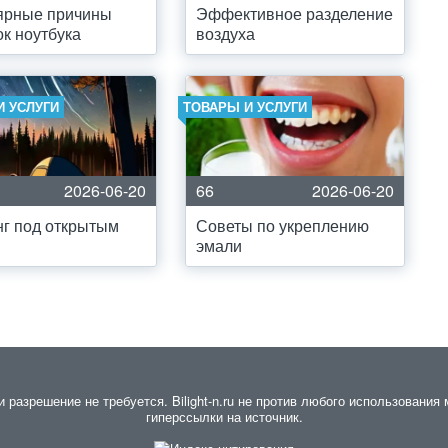
ярные причины
Эффективное разделение
к ноутбука
воздуха
И УСЛУГИ
ТОВАРЫ И УСЛУГИ
2026-06-20
66
2026-06-20
г под открытым
Советы по укреплению
эмали
азрешение не требуется. Bilight-n.ru не против любого использования 
гиперссылки на источник.