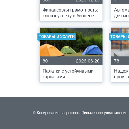
Финансовая грамотность:
Автома
ключ к успеху в бизнесе
для мо
ТОВАРЫ И УСЛУГИ
ТОВАРЫ 
80
2026-06-20
78
Палатки с устойчивыми
Надеж
каркасами
произв
© Копирование разрешено. Письменное уведомление и р