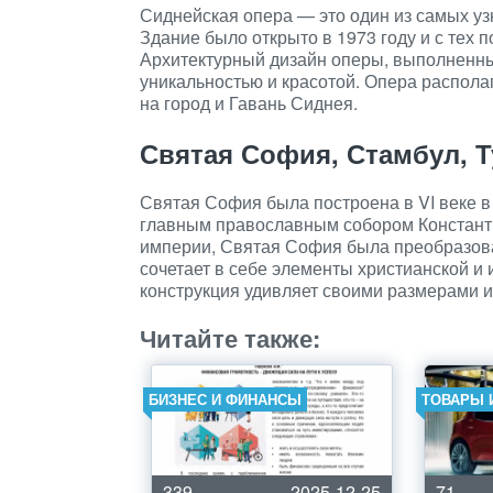
Сиднейская опера — это один из самых у
Здание было открыто в 1973 году и с тех 
Архитектурный дизайн оперы, выполненны
уникальностью и красотой. Опера распола
на город и Гавань Сиднея.
Святая София, Стамбул, 
Святая София была построена в VI веке в
главным православным собором Константи
империи, Святая София была преобразован
сочетает в себе элементы христианской и 
конструкция удивляет своими размерами и
Читайте также:
БИЗНЕС И ФИНАНСЫ
ТОВАРЫ 
339
2025-12-25
71