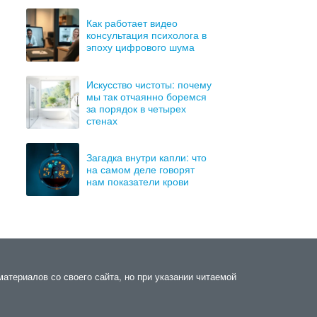
Как работает видео
консультация психолога в
эпоху цифрового шума
Искусство чистоты: почему
мы так отчаянно боремся
за порядок в четырех
стенах
Загадка внутри капли: что
на самом деле говорят
нам показатели крови
материалов со своего сайта, но при указании читаемой