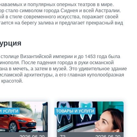
знаваемых и популярных оперных театров в мире.
пор стало символом города Сиднея и всей Австралии.
й в стиле современного искусства, поражает своей
гается на берегу залива и предлагает прекрасный вид
Турция
 столице Византийской империи и до 1453 года была
нополя. После падения города в руки османской
а в мечеть, а затем в музей. Это удивительное здание
исламской архитектуры, а его главная куполообразная
 красотой.
И УСЛУГИ
ТОВАРЫ И УСЛУГИ
2026-06-20
72
2026-06-20