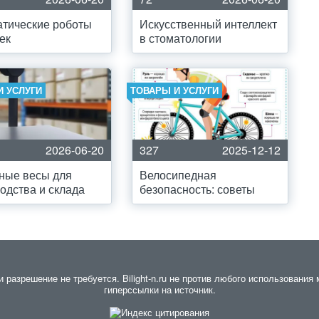
тические роботы
Искусственный интеллект
ек
в стоматологии
И УСЛУГИ
ТОВАРЫ И УСЛУГИ
2026-06-20
327
2025-12-12
ные весы для
Велосипедная
одства и склада
безопасность: советы
азрешение не требуется. Bilight-n.ru не против любого использования 
гиперссылки на источник.