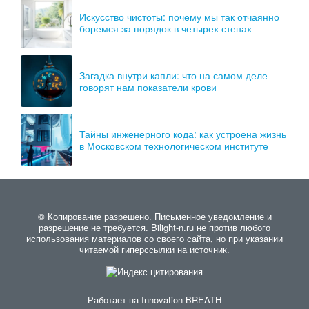
Искусство чистоты: почему мы так отчаянно
боремся за порядок в четырех стенах
Загадка внутри капли: что на самом деле
говорят нам показатели крови
Тайны инженерного кода: как устроена жизнь
в Московском технологическом институте
© Копирование разрешено. Письменное уведомление и
разрешение не требуется. Bilight-n.ru не против любого
использования материалов со своего сайта, но при указании
читаемой гиперссылки на источник.
Работает на
Innovation-BREATH