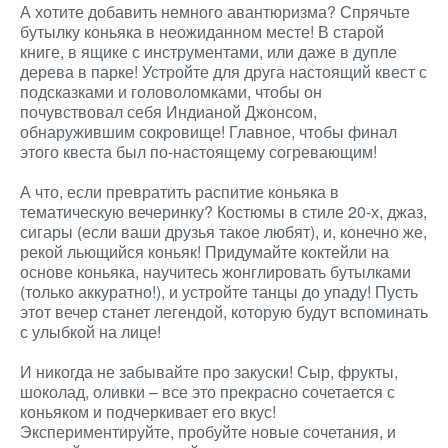
А хотите добавить немного авантюризма? Спрячьте
бутылку коньяка в неожиданном месте! В старой
книге, в ящике с инструментами, или даже в дупле
дерева в парке! Устройте для друга настоящий квест с
подсказками и головоломками, чтобы он
почувствовал себя Индианой Джонсом,
обнаружившим сокровище! Главное, чтобы финал
этого квеста был по-настоящему согревающим!
А что, если превратить распитие коньяка в
тематическую вечеринку? Костюмы в стиле 20-х, джаз,
сигары (если ваши друзья такое любят), и, конечно же,
рекой льющийся коньяк! Придумайте коктейли на
основе коньяка, научитесь жонглировать бутылками
(только аккуратно!), и устройте танцы до упаду! Пусть
этот вечер станет легендой, которую будут вспоминать
с улыбкой на лице!
И никогда не забывайте про закуски! Сыр, фрукты,
шоколад, оливки – все это прекрасно сочетается с
коньяком и подчеркивает его вкус!
Экспериментируйте, пробуйте новые сочетания, и