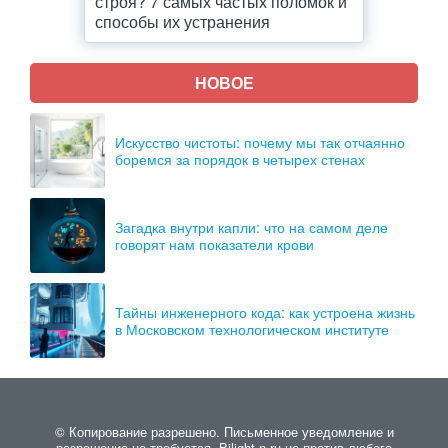
строя? 7 самых частых поломок и
способы их устранения
НОВОЕ
Искусство чистоты: почему мы так отчаянно
боремся за порядок в четырех стенах
Загадка внутри капли: что на самом деле
говорят нам показатели крови
Тайны инженерного кода: как устроена жизнь
в Московском технологическом институте
© Копирование разрешено. Письменное уведомление и
разрешение не требуется. Bilight-n.ru не против любого