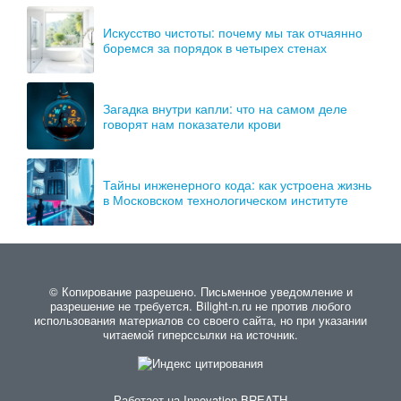
Искусство чистоты: почему мы так отчаянно
боремся за порядок в четырех стенах
Загадка внутри капли: что на самом деле
говорят нам показатели крови
Тайны инженерного кода: как устроена жизнь
в Московском технологическом институте
© Копирование разрешено. Письменное уведомление и
разрешение не требуется. Bilight-n.ru не против любого
использования материалов со своего сайта, но при указании
читаемой гиперссылки на источник.
Работает на
Innovation-BREATH